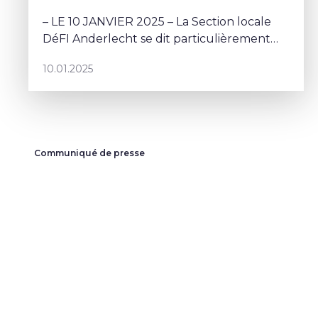
– LE 10 JANVIER 2025 – La Section locale
DéFI Anderlecht se dit particulièrement
inquiète par le refus de deux écoles
10.01.2025
communales de prendre part à une
commémoration.
Communiqué de presse