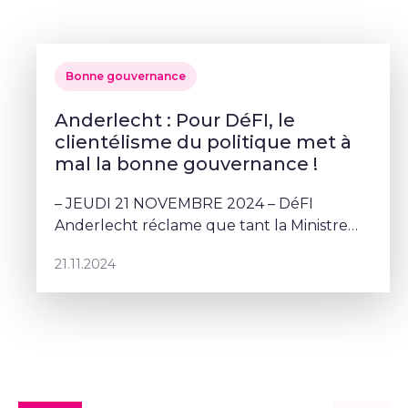
Bonne gouvernance
Anderlecht : Pour DéFI, le
clientélisme du politique met à
mal la bonne gouvernance !
– JEUDI 21 NOVEMBRE 2024 – DéFI
Anderlecht réclame que tant la Ministre
fédérale de l’Intégration sociale que
21.11.2024
l’autorité de tutelle sur les CPAS bruxellois
saisissent rapidemen