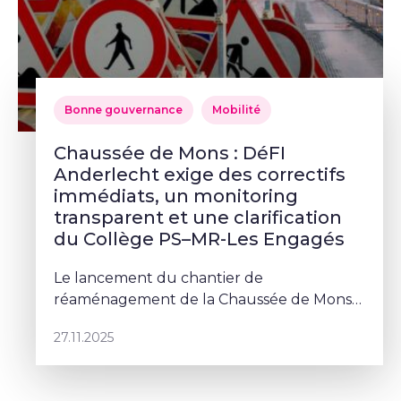
Bonne gouvernance
Mobilité
Chaussée de Mons : DéFI
Anderlecht exige des correctifs
immédiats, un monitoring
transparent et une clarification
du Collège PS–MR-Les Engagés
Le lancement du chantier de
réaménagement de la Chaussée de Mons
et des squares Albert Ier et Vandervelde a
27.11.2025
plongé une partie de Cureghem dans la
confusion. Embouteillages massifs, trams,
bus et s