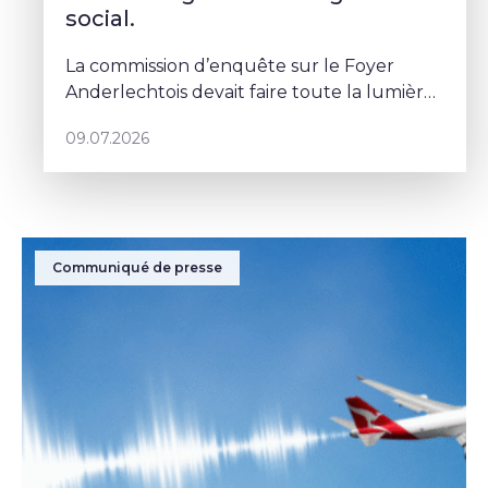
social.
La commission d’enquête sur le Foyer
Anderlechtois devait faire toute la lumière
sur des pratiques qui ont profondément
09.07.2026
abîmé la confiance des Bruxellois dans le
logement social. Mais depuis le
Communiqué de presse