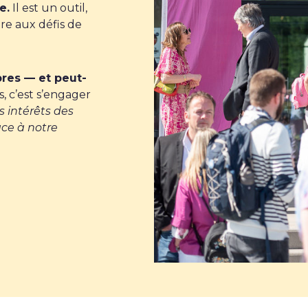
e.
Il est un outil,
re aux défis de
res — et peut-
, c’est s’engager
es intérêts des
âce à notre