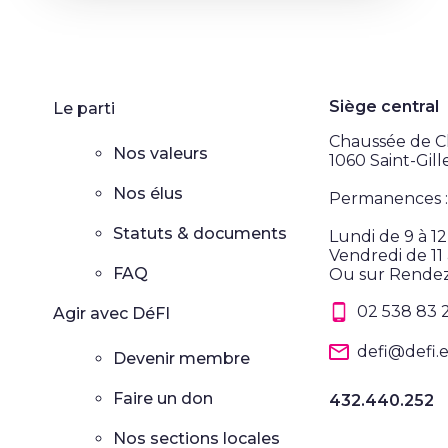
Siège central
Le parti
Chaussée de Ch
Nos valeurs
1060 Saint-Gill
Nos élus
Permanences :
Statuts & documents
Lundi de 9 à 1
Vendredi de 11 
FAQ
Ou sur Rende
02 538 83 
Agir avec DéFI
defi@defi.
Devenir membre
Faire un don
432.440.252
Nos sections locales