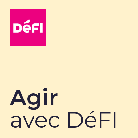
DéFI
Agir
avec DéFI