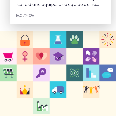
: celle d’une équipe. Une équipe qui se
parle, qui se coordonne et qui porte un
16.07.2026
projet commun – Sophie Rohonyi