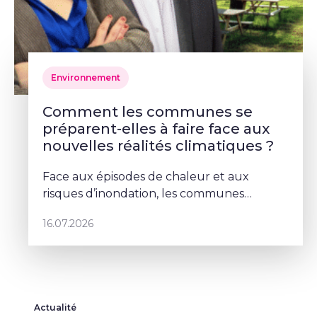
Environnement
Comment les communes se
préparent-elles à faire face aux
nouvelles réalités climatiques ?
Face aux épisodes de chaleur et aux
risques d’inondation, les communes
doivent repenser leurs espaces publics. À
16.07.2026
Schaerbeek, Deborah Lorenzino mise sur la
végétalisation et la participation cito
Actualité