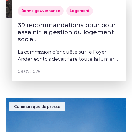
Bonne gouvernance
Logement
39 recommandations pour pour
assainir la gestion du logement
social.
La commission d’enquête sur le Foyer
Anderlechtois devait faire toute la lumière
sur des pratiques qui ont profondément
09.07.2026
abîmé la confiance des Bruxellois dans le
logement social. Mais depuis le
Communiqué de presse