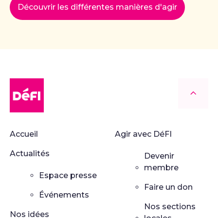
Découvrir les différentes manières d'agir
DéFI
Retour
Accueil
Agir avec DéFI
Actualités
Devenir
membre
Espace presse
Faire un don
Événements
Nos sections
Nos idées