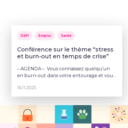
DéFI
Emploi
Santé
Conférence sur le thème “stress
et burn-out en temps de crise”
– AGENDA – Vous connaissez quelqu’un
en burn-out dans votre entourage et vous
souhaitez l’aider? Vous êtes vous-même
16.11.2023
sujet au stress lié au travail? Vous vous
questionnez