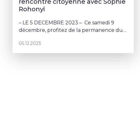
rencontre citoyenne avec Sophie
Rohonyi
– LE 5 DECEMBRE 2023 – Ce samedi 9
décembre, profitez de la permanence du
local DéFI à Namur pour venir poser vos
05.12.2023
questions à Sophie Rohonyi.