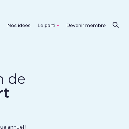
s
Nos idées
Le parti
Devenir membre
n de
rt
ue annuel !