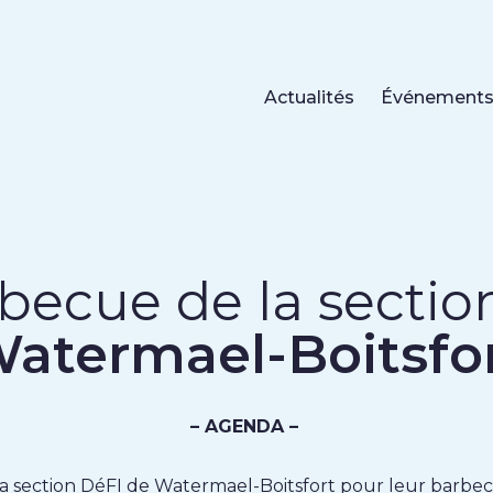
Actualités
Événement
becue de la sectio
atermael-Boitsfo
– AGENDA –
la section DéFI de Watermael-Boitsfort pour leur barbec