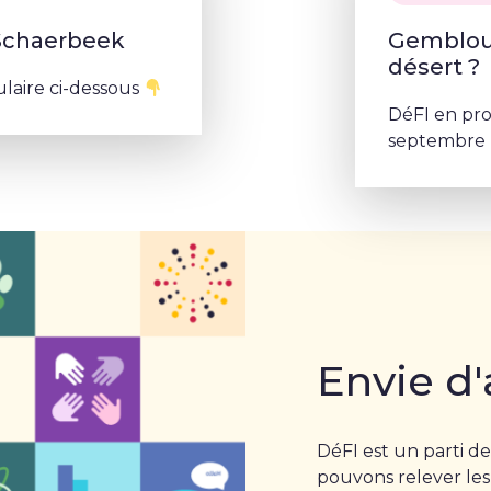
 Schaerbeek
Gembloux
désert ?
ulaire ci-dessous
DéFI en pr
septembre p
Envie d'
DéFI est un parti de
pouvons relever les