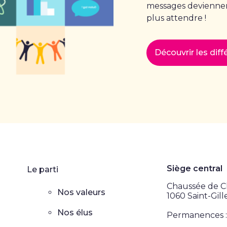
messages deviennent
plus attendre !
Découvrir les dif
Siège central
Le parti
Chaussée de Ch
Nos valeurs
1060 Saint-Gill
Nos élus
Permanences :