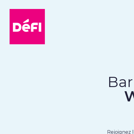
DéFI
Bar
W
Rejoignez 