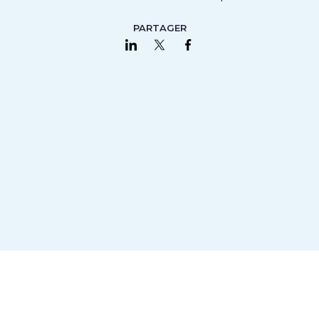
PARTAGER
Partager sur LinkedIn
Partager sur Twitter
Partager sur Faceboo