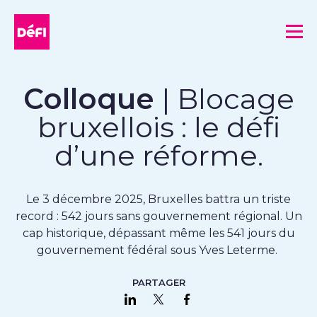
DéFI
Me
Colloque
| Blocage
bruxellois : le défi
d’une réforme.
Le 3 décembre 2025, Bruxelles battra un triste
record : 542 jours sans gouvernement régional. Un
cap historique, dépassant même les 541 jours du
gouvernement fédéral sous Yves Leterme.
PARTAGER
Partager sur LinkedIn
Partager sur Twitter
Partager sur Faceboo