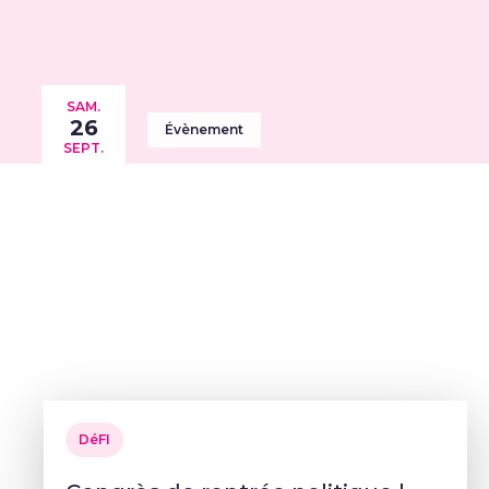
SAM.
26
Évènement
SEPT.
DéFI