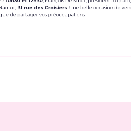
re
10h30 et 12h30
, François De Smet, président du parti,
 Namur,
31 rue des Croisiers
. Une belle occasion de ven
i que de partager vos préoccupations.