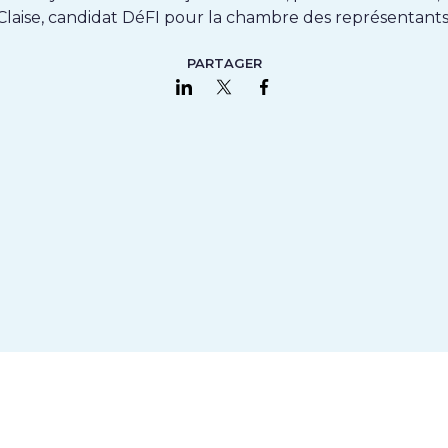
Claise, candidat DéFI pour la chambre des représentants
PARTAGER
Partager sur LinkedIn
Partager sur Twitter
Partager sur Faceboo