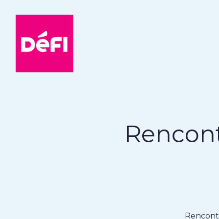
DéFI
Rencont
Rencontr