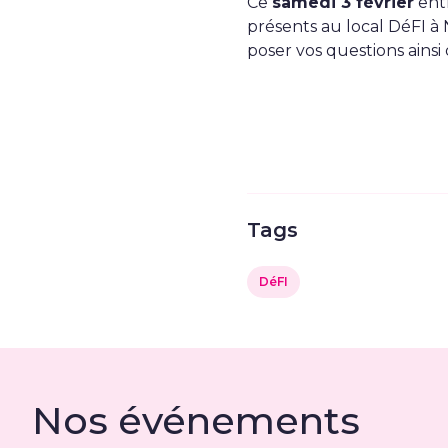
Ce
samedi 3 février
ent
présents au local DéFI à
poser vos questions ains
Tags
DéFI
Nos événements