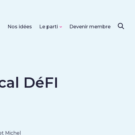
s
Nos idées
Le parti
Devenir membre
cal DéFI
et Michel