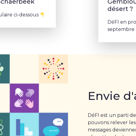
 Schaerbeek
Gembloux
désert ?
ulaire ci-dessous
DéFI en pr
septembre p
Envie d'
DéFI est un parti de
pouvons relever les
messages deviennent