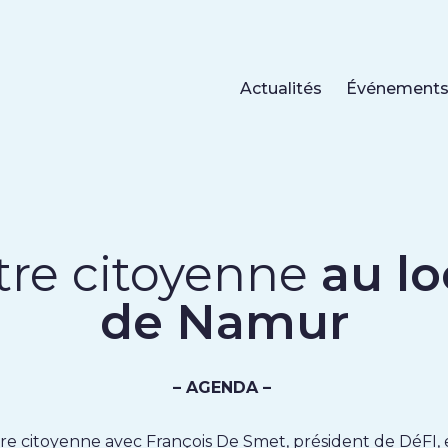
Actualités
Événement
re citoyenne
au lo
de Namur
– AGENDA –
e citoyenne avec François De Smet, président de DéFI, 