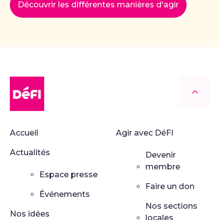
Découvrir les différentes manières d'agir
DéFI
Retour
Accueil
Agir avec DéFI
Actualités
Devenir
membre
Espace presse
Faire un don
Événements
Nos sections
Nos idées
locales