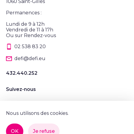
1060 Saint-Gilles
Permanences :
Lundi de 9 à 12h
Vendredi de 11 à 17h
Ou sur Rendez-vous
02 538 83 20
defi@defi.eu
432.440.252
Suivez-nous
Suivez nous sur Instagram
Suivez nous sur LinkedIn
Suivez nous sur Twitter
Suivez nous sur Facebook
Nous utilisons des cookies.
Mentions légales et vie privée
OK
Je refuse
© Tous droits réservés, DéFI 2022.