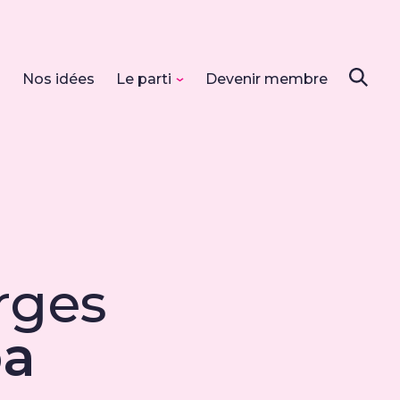
s
Nos idées
Le parti
Devenir membre
rges
a