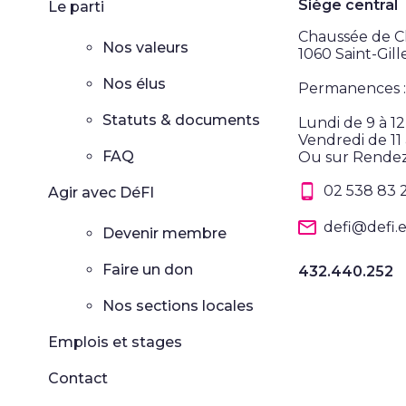
Siège central
Le parti
Chaussée de Ch
Nos valeurs
1060 Saint-Gill
Nos élus
Permanences :
Statuts & documents
Lundi de 9 à 1
Vendredi de 11 
FAQ
Ou sur Rende
02 538 83 
Agir avec DéFI
defi@defi.
Devenir membre
Faire un don
432.440.252
Nos sections locales
Emplois et stages
Contact