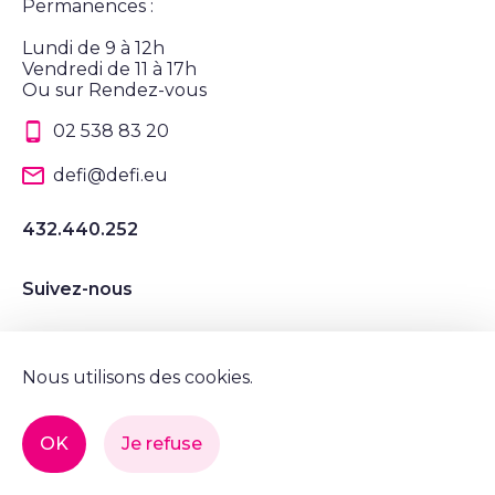
Permanences :
Lundi de 9 à 12h
Vendredi de 11 à 17h
Ou sur Rendez-vous
02 538 83 20
defi@defi.eu
432.440.252
Suivez-nous
Suivez nous sur Instagram
Suivez nous sur LinkedIn
Suivez nous sur Twitter
Suivez nous sur Facebook
Nous utilisons des cookies.
Mentions légales et vie privée
OK
Je refuse
© Tous droits réservés, DéFI 2022.