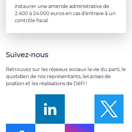
instaurer une amende administrative de
2.400 à 24.000 euros en cas d’entrave à un
contrôle fiscal
Suivez-nous
Retrouvez sur les réseaux sociaux la vie du parti, le
quotidien de nos représentants, les prises de
position et les réalisations de DéFI !
Suivez-nous sur linkedin
Sui
Suivez-nous sur facebook
Suivez-nous sur