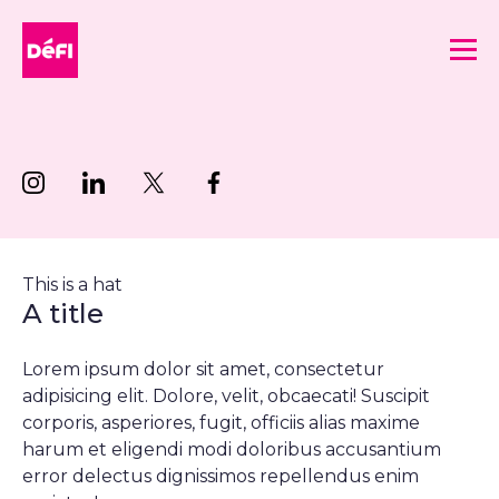
DéFI
Me
Suivez nous sur Instagram
Suivez nous sur LinkedIn
Suivez nous sur Twitter
Suivez nous sur Facebook
This is a hat
A title
Lorem ipsum dolor sit amet, consectetur
adipisicing elit. Dolore, velit, obcaecati! Suscipit
corporis, asperiores, fugit, officiis alias maxime
harum et eligendi modi doloribus accusantium
error delectus dignissimos repellendus enim