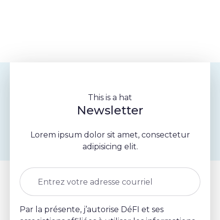
This is a hat
Newsletter
Lorem ipsum dolor sit amet, consectetur
adipisicing elit.
Adresse courriel
Autorisations de marketing
Par la présente, j’autorise DéFI et ses