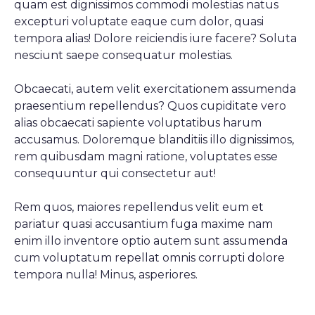
quam est dignissimos commodi molestias natus
excepturi voluptate eaque cum dolor, quasi
tempora alias! Dolore reiciendis iure facere? Soluta
nesciunt saepe consequatur molestias.
Obcaecati, autem velit exercitationem assumenda
praesentium repellendus? Quos cupiditate vero
alias obcaecati sapiente voluptatibus harum
accusamus. Doloremque blanditiis illo dignissimos,
rem quibusdam magni ratione, voluptates esse
consequuntur qui consectetur aut!
Rem quos, maiores repellendus velit eum et
pariatur quasi accusantium fuga maxime nam
enim illo inventore optio autem sunt assumenda
cum voluptatum repellat omnis corrupti dolore
tempora nulla! Minus, asperiores.