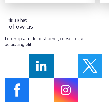
This is a hat
Follow us
Lorem ipsum dolor sit amet, consectetur
adipisicing elit.
Suivez-nous sur linkedin
Sui
Suivez-nous sur facebook
Suivez-nous sur