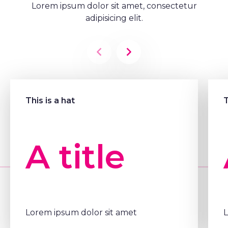
Lorem ipsum dolor sit amet, consectetur
adipisicing elit.
Précédent
Suivant
This is a hat
T
A title
Lorem ipsum dolor sit amet
L