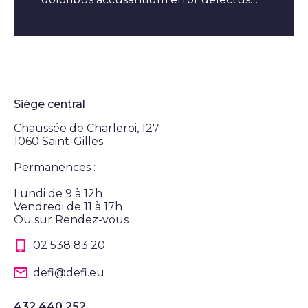
dignissimos repellendus enim pariatur!
Siège central
Chaussée de Charleroi, 127
1060 Saint-Gilles
Permanences :
Lundi de 9 à 12h
Vendredi de 11 à 17h
Ou sur Rendez-vous
02 538 83 20
defi@defi.eu
432.440.252