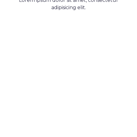
Lorem ipsum dolor sit amet, consectetur
adipisicing elit.