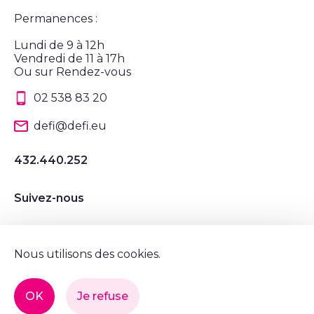
Permanences :
Lundi de 9 à 12h
Vendredi de 11 à 17h
Ou sur Rendez-vous
02 538 83 20
defi@defi.eu
432.440.252
Suivez-nous
Suivez nous sur Instagram
Suivez nous sur LinkedIn
Suivez nous sur Twitter
Suivez nous sur Facebook
Nous utilisons des cookies.
Mentions légales et vie privée
OK
Je refuse
© Tous droits réservés, DéFI 2022.