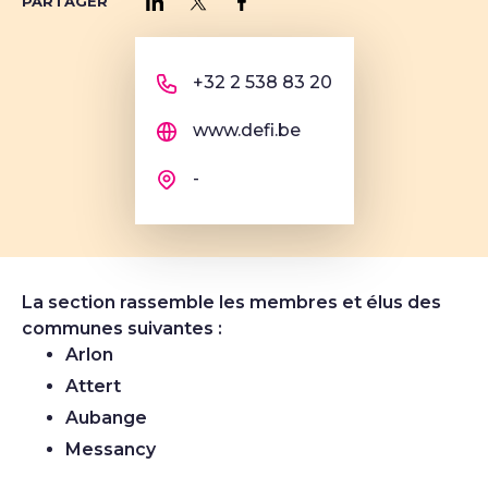
PARTAGER
Partager sur LinkedIn
Partager sur Twitter
Partager sur Facebook
+32 2 538 83 20
www.defi.be
-
La section rassemble les membres et élus des
communes suivantes :
Arlon
Attert
Aubange
Messancy