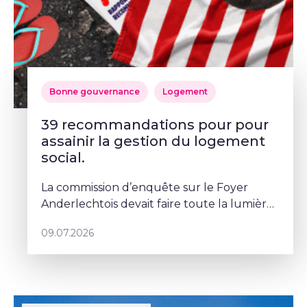
Bonne gouvernance
Logement
39 recommandations pour pour
assainir la gestion du logement
social.
La commission d’enquête sur le Foyer
Anderlechtois devait faire toute la lumière
sur des pratiques qui ont profondément
09.07.2026
abîmé la confiance des Bruxellois dans le
logement social. Mais depuis le