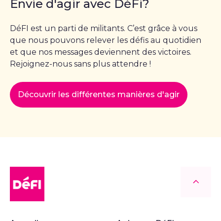
Envie d'agir avec DéFi?
DéFI est un parti de militants. C’est grâce à vous
que nous pouvons relever les défis au quotidien
et que nos messages deviennent des victoires.
Rejoignez-nous sans plus attendre !
Découvrir les différentes manières d'agir
DéFI
Retour