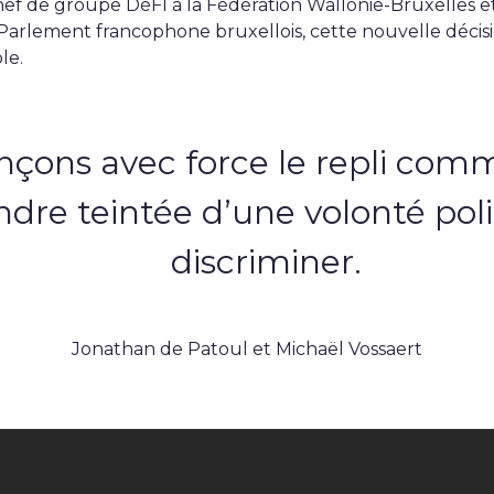
hef de groupe DéFI à la Fédération Wallonie-Bruxelles e
arlement francophone bruxellois, cette nouvelle décisio
le.
çons avec force le repli com
andre teintée d’une volonté pol
discriminer.
Jonathan de Patoul et Michaël Vossaert