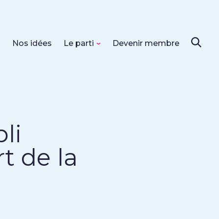
s
Nos idées
Le parti
Devenir membre
li
t de la