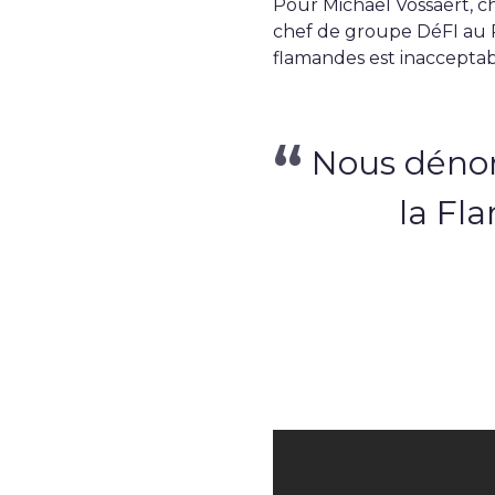
Pour Michaël Vossaert, c
chef de groupe DéFI au P
flamandes est inacceptab
Nous dénon
la Fl