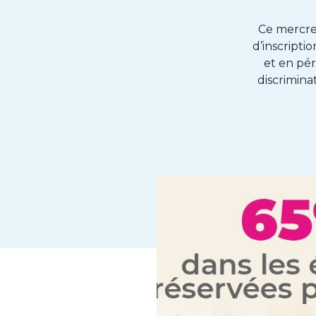
Ce mercred
d’inscripti
et en pé
discrimina