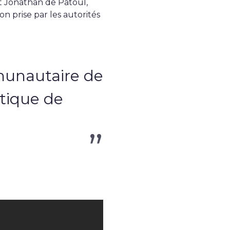
t Jonathan de Patoul,
n prise par les autorités
munautaire de
itique de