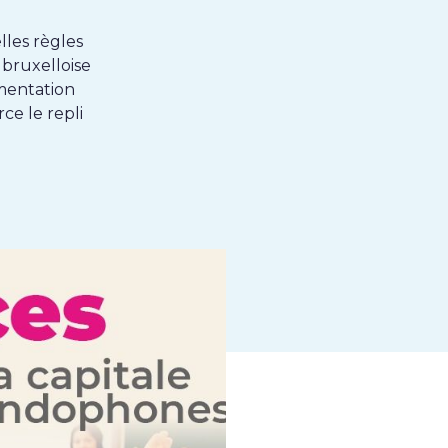
lles règles
 bruxelloise
mentation
ce le repli
k