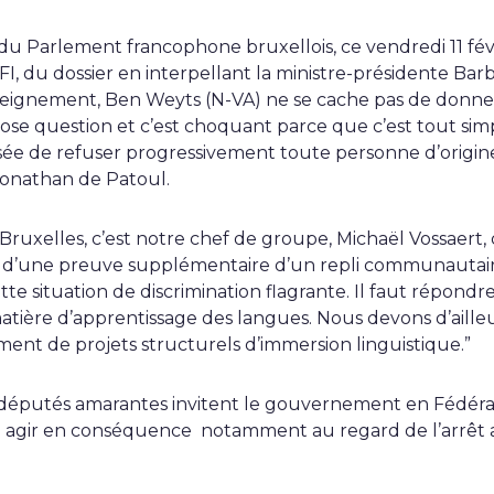
 du Parlement francophone bruxellois, ce vendredi 11 fé
éFI, du dossier en interpellant la ministre-présidente Bar
seignement, Ben Weyts (N-VA) ne se cache pas de donner 
se question et c’est choquant parce que c’est tout sim
ée de refuser progressivement toute personne d’origine
Jonathan de Patoul.
Bruxelles, c’est notre chef de groupe, Michaël Vossaert,
t d’une preuve supplémentaire d’un repli communautair
 situation de discrimination flagrante. Il faut répondre
ière d’apprentissage des langues. Nous devons d’ailleu
nt de projets structurels d’immersion linguistique.”
 députés amarantes invitent le gouvernement en Fédéra
à agir en conséquence notamment au regard de l’arrêt 