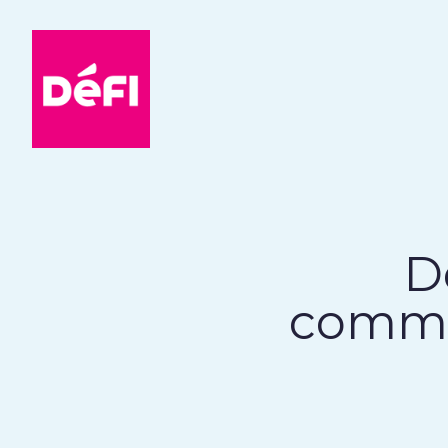
DéFI
D
commun