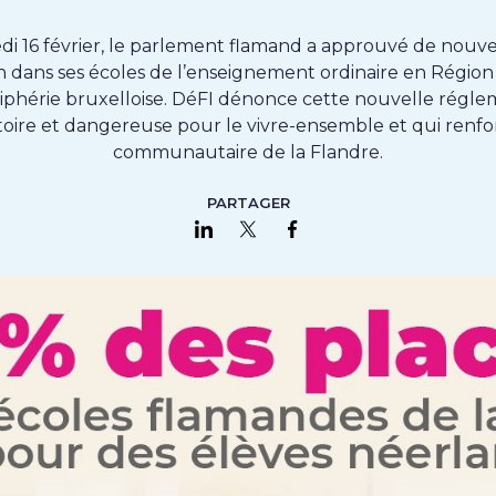
i 16 février, le parlement flamand a approuvé de nouve
on dans ses écoles de l’enseignement ordinaire en Région
riphérie bruxelloise. DéFI dénonce cette nouvelle régle
toire et dangereuse pour le vivre-ensemble et qui renfor
communautaire de la Flandre.
PARTAGER
Partager sur LinkedIn
Partager sur Twitter
Partager sur Faceboo