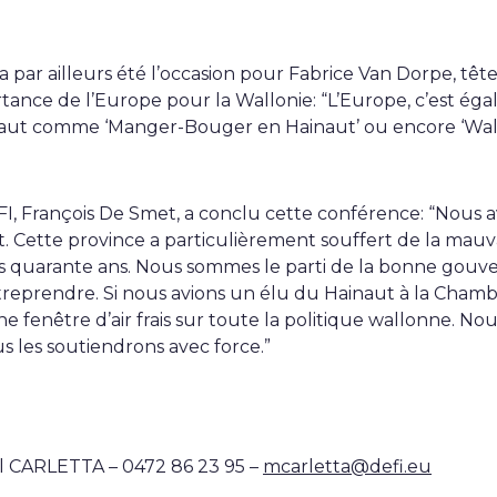
 par ailleurs été l’occasion pour Fabrice Van Dorpe, têt
portance de l’Europe pour la Wallonie: “L’Europe, c’est ég
aut comme ‘Manger-Bouger en Hainaut’ ou encore ‘Wall
FI, François De Smet, a conclu cette conférence: “Nous 
t. Cette province a particulièrement souffert de la mauv
uis quarante ans. Nous sommes le parti de la bonne gouve
d’entreprendre. Si nous avions un élu du Hainaut à la Ch
e fenêtre d’air frais sur toute la politique wallonne. No
s les soutiendrons avec force.”
ël CARLETTA – 0472 86 23 95 –
mcarletta@defi.eu