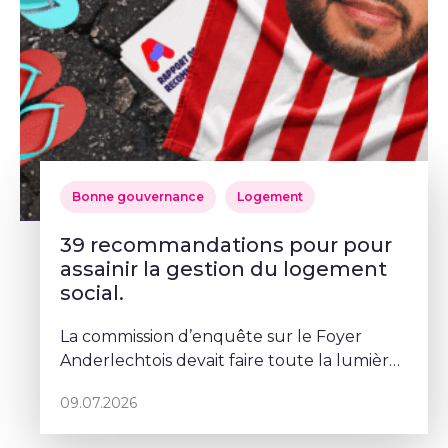
Bonne gouvernance
Logement
39 recommandations pour pour
assainir la gestion du logement
social.
La commission d’enquête sur le Foyer
Anderlechtois devait faire toute la lumière
sur des pratiques qui ont profondément
09.07.2026
abîmé la confiance des Bruxellois dans le
logement social. Mais depuis le