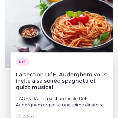
DéFI
La section DéFI Auderghem vous
invite à sa soirée spaghetti et
quizz musical
– AGENDA – La section locale DéFI
Auderghem organise une soirée dinatoire
festive et conviviale.
03.12.2023