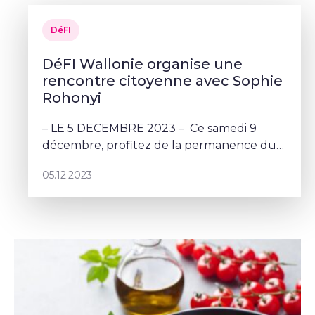
DéFI
DéFI Wallonie organise une
rencontre citoyenne avec Sophie
Rohonyi
– LE 5 DECEMBRE 2023 – Ce samedi 9
décembre, profitez de la permanence du
local DéFI à Namur pour venir poser vos
05.12.2023
questions à Sophie Rohonyi.