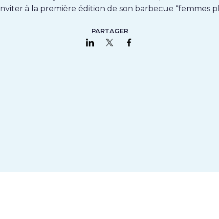
inviter à la première édition de son barbecue “femmes plu
PARTAGER
Partager sur LinkedIn
Partager sur Twitter
Partager sur Faceboo