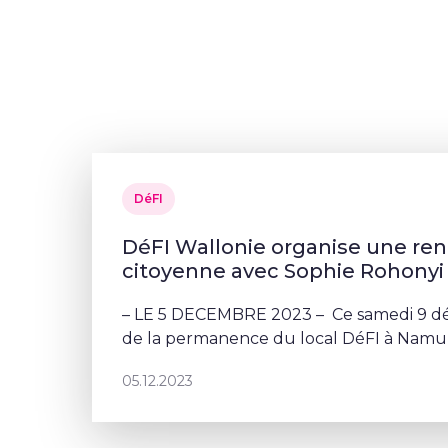
DéFI
DéFI Wallonie organise une re
citoyenne avec Sophie Rohonyi
– LE 5 DECEMBRE 2023 – Ce samedi 9 dé
de la permanence du local DéFI à Namur
vos questions à Sophie Rohonyi.
05.12.2023