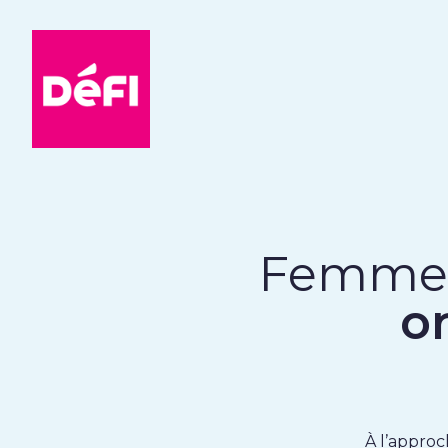
DéFI
Femmes 
o
À l’approc