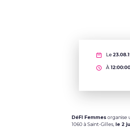
Le
23.08.
À
12:00:0
DéFI Femmes
organise 
1060 à Saint-Gilles,
le 2 j