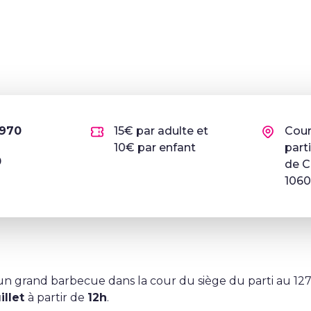
1970
15€ par adulte et
Cour
10€ par enfant
part
0
de Ch
1060
un grand barbecue dans la cour du siège du parti au 127
uillet
à partir de
12h
.