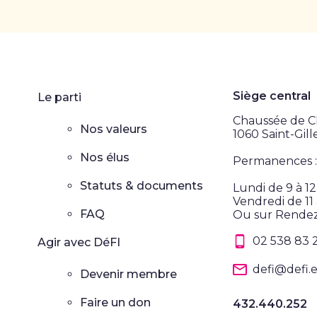
Siège central
Le parti
Chaussée de Ch
Nos valeurs
1060 Saint-Gill
Nos élus
Permanences :
Statuts & documents
Lundi de 9 à 1
Vendredi de 11 
FAQ
Ou sur Rende
02 538 83 
Agir avec DéFI
defi@defi.
Devenir membre
Faire un don
432.440.252