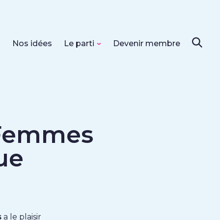
s
Nos idées
Le parti
Devenir membre
 Femmes
ue
s
a le plaisir