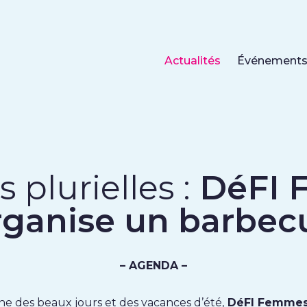
Actualités
Événement
plurielles :
DéFI
rganise un barbec
– AGENDA –
he des beaux jours et des vacances d’été,
DéFI Femme