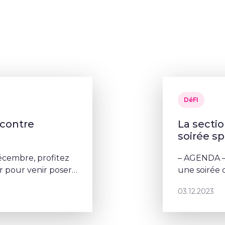
DéFI
ncontre
La secti
soirée sp
cembre, profitez
– AGENDA –
 pour venir poser
une soirée d
03.12.2023