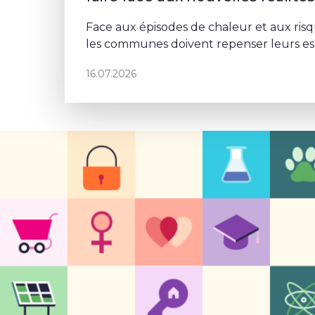
Face aux épisodes de chaleur et aux risq
les communes doivent repenser leurs esp
Schaerbeek, Deborah Lorenzino mise sur 
16.07.2026
et la participation cito