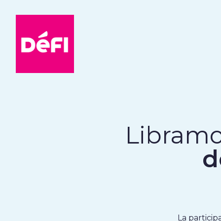
DéFI
Libramo
d
La particip