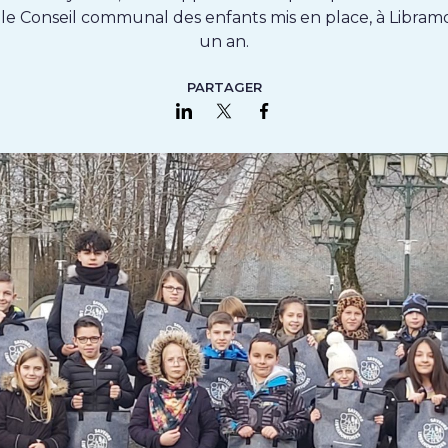
le Conseil communal des enfants mis en place, à Libram
un an.
PARTAGER
Partager sur LinkedIn
Partager sur Twitter
Partager sur Faceboo