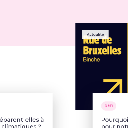
Actualité
DéFI
parent-elles à
Pourquoi 
s climatiques ?
pour no