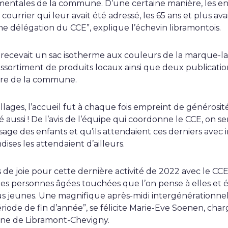
mentales de la commune. D’une certaine manière, les enf
u courrier qui leur avait été adressé, les 65 ans et plus ava
une délégation du CCE”, explique l’échevin libramontois.
recevait un sac isotherme aux couleurs de la marque-l
assortiment de produits locaux ainsi que deux publicatio
toire de la commune.
llages, l’accueil fut à chaque fois empreint de générosité 
té aussi ! De l’avis de l’équipe qui coordonne le CCE, on s
sage des enfants et qu’ils attendaient ces derniers avec
dises les attendaient d’ailleurs.
 de joie pour cette dernière activité de 2022 avec le CCE 
, des personnes âgées touchées que l’on pense à elles et
s jeunes. Une magnifique après-midi intergénérationnell
riode de fin d’année”, se félicite Marie-Eve Soenen, cha
e de Libramont-Chevigny.