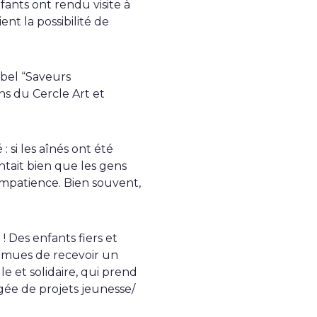
ants ont rendu visite à
ient la possibilité de
abel “Saveurs
ns du Cercle Art et
: si les aînés ont été
entait bien que les gens
 impatience. Bien souvent,
! Des enfants fiers et
 émues de recevoir un
e et solidaire, qui prend
rgée de projets jeunesse/