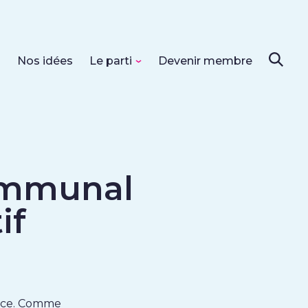
s
Nos idées
Le parti
Devenir membre
ommunal
if
fance. Comme