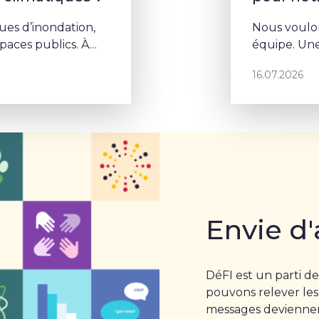
ues d’inondation,
Nous voulon
aces publics. À
équipe. Une
la végétalisation
porte un p
16.07.2026
Envie d'
DéFI est un parti de
pouvons relever les
messages deviennent