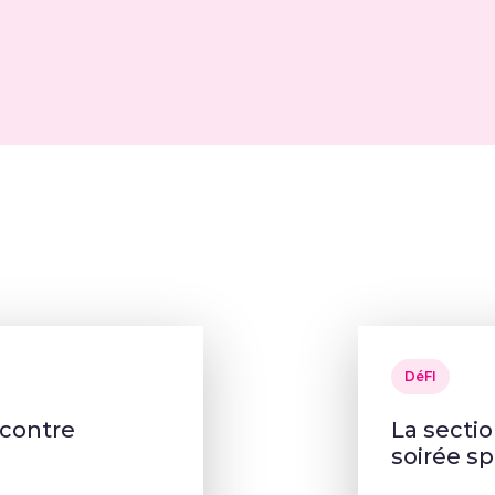
DéFI
ncontre
La secti
soirée sp