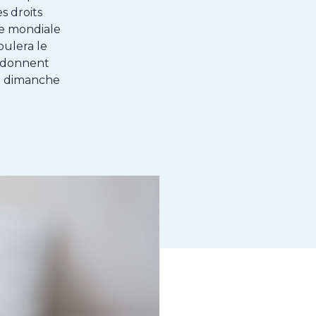
s droits
ée mondiale
oulera le
 donnent
ce dimanche
k