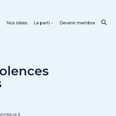
s
Nos idées
Le parti
Devenir membre
iolences
s
onomique à