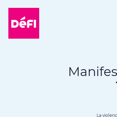
DéFI
Manifes
La violen