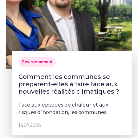
Environnement
Comment les communes se
préparent-elles à faire face aux
nouvelles réalités climatiques ?
Face aux épisodes de chaleur et aux
risques d’inondation, les communes
doivent repenser leurs espaces publics. À
16.07.2026
Schaerbeek, Deborah Lorenzino mise sur la
végétalisation et la participation cito