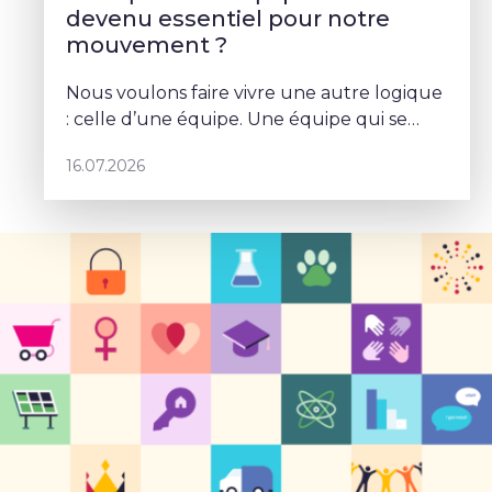
devenu essentiel pour notre
mouvement ?
Nous voulons faire vivre une autre logique
: celle d’une équipe. Une équipe qui se
parle, qui se coordonne et qui porte un
16.07.2026
projet commun – Sophie Rohonyi