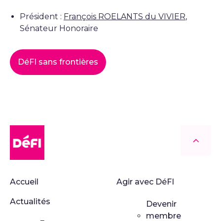
Président :
François ROELANTS du VIVIER
,
Sénateur Honoraire
DéFI sans frontières
DéFI
Retour
Accueil
Agir avec DéFI
Actualités
Devenir
membre