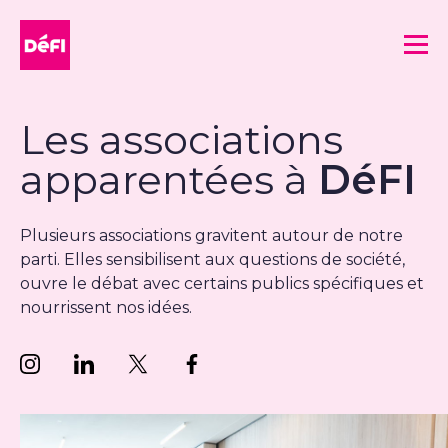
DéFI
Me
Les associations
apparentées à
DéFI
Plusieurs associations gravitent autour de notre
parti. Elles sensibilisent aux questions de société,
ouvre le débat avec certains publics spécifiques et
nourrissent nos idées.
Suivez nous sur Instagram
Suivez nous sur LinkedIn
Suivez nous sur Twitter
Suivez nous sur Facebook