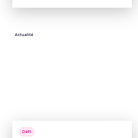
Actualité
DéFI