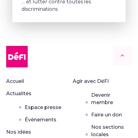
… et lutter contre toutes les
discriminations
DéFI
Retour
Accueil
Agir avec DéFI
Actualités
Devenir
membre
Espace presse
Faire un don
Événements
Nos sections
Nos idées
locales