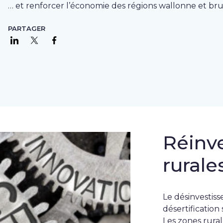
… et renforcer l’économie des régions wallonne et brux
PARTAGER
Partager sur LinkedIn
Partager sur Twitter
Partager sur Facebook
Réinve
rurale
Le désinvestiss
désertification
Les zones rural