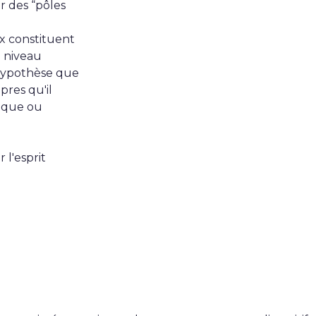
er des “pôles
ux constituent
u niveau
'hypothèse que
pres qu'il
mique ou
l'esprit