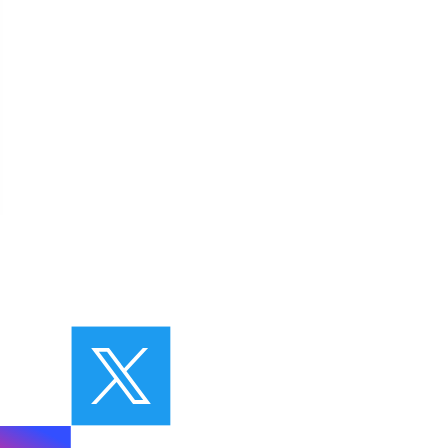
vez-nous sur linkedin
Suivez-nous sur twitter
 facebook
Suivez-nous sur instagram
Suivez-nous sur yout