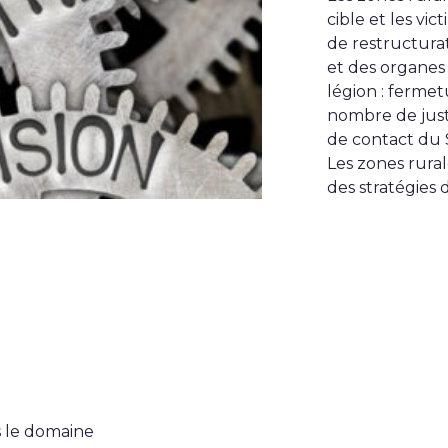
cible et les vi
de restructura
et des organes
légion : fermet
nombre de just
de contact du S
Les zones rura
des stratégies
s le domaine