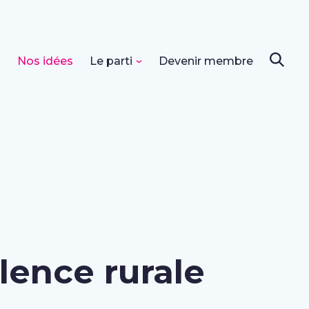
s
Nos idées
Le parti
Devenir membre
lence rurale