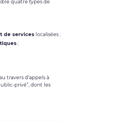
cible quatre types de
et de services
localisées ;
stiques
;
au travers d’appels à
ublic-privé”,
dont les