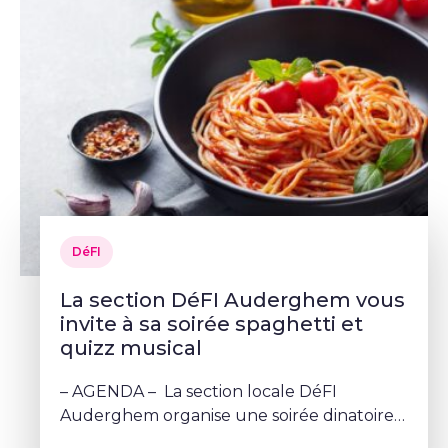
DéFI
La section DéFI Auderghem vous
invite à sa soirée spaghetti et
quizz musical
– AGENDA – La section locale DéFI
Auderghem organise une soirée dinatoire
festive et conviviale.