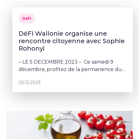
DéFI
DéFI Wallonie organise une
rencontre citoyenne avec Sophie
Rohonyi
– LE 5 DECEMBRE 2023 – Ce samedi 9
décembre, profitez de la permanence du
local DéFI à Namur pour venir poser vos
05.12.2023
questions à Sophie Rohonyi.