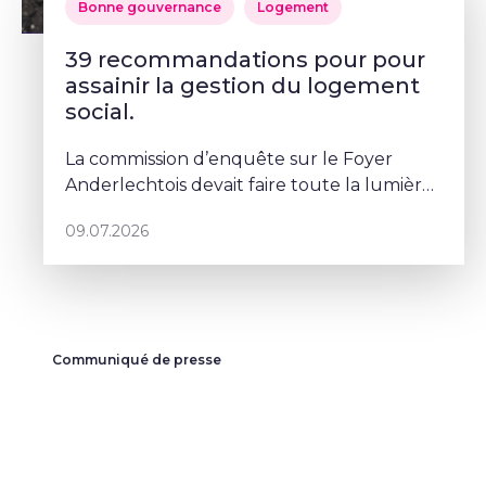
Bonne gouvernance
Logement
39 recommandations pour pour
assainir la gestion du logement
social.
La commission d’enquête sur le Foyer
Anderlechtois devait faire toute la lumière
sur des pratiques qui ont profondément
09.07.2026
abîmé la confiance des Bruxellois dans le
logement social. Mais depuis le
Communiqué de presse