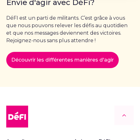
Envie d'agir avec DéFi?
DéFI est un parti de militants. C’est grâce à vous
que nous pouvons relever les défis au quotidien
et que nos messages deviennent des victoires.
Rejoignez-nous sans plus attendre !
Découvrir les différentes manières d'agir
DéFI
Retour