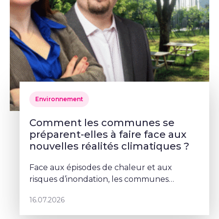
Environnement
Comment les communes se
préparent-elles à faire face aux
nouvelles réalités climatiques ?
Face aux épisodes de chaleur et aux
risques d’inondation, les communes
doivent repenser leurs espaces publics. À
16.07.2026
Schaerbeek, Deborah Lorenzino mise sur la
végétalisation et la participation cito