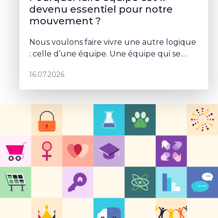
devenu essentiel pour notre
mouvement ?
Nous voulons faire vivre une autre logique
: celle d’une équipe. Une équipe qui se
parle, qui se coordonne et qui porte un
16.07.2026
projet commun – Sophie Rohonyi