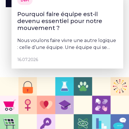
DéFI
Pourquoi faire équipe est-il
devenu essentiel pour notre
mouvement ?
Nous voulons faire vivre une autre logique
: celle d’une équipe. Une équipe qui se
parle, qui se coordonne et qui porte un
16.07.2026
projet commun – Sophie Rohonyi