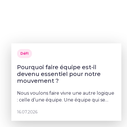
DéFI
Pourquoi faire équipe est-il
devenu essentiel pour notre
mouvement ?
Nous voulons faire vivre une autre logique
: celle d’une équipe. Une équipe qui se
parle, qui se coordonne et qui porte un
16.07.2026
projet commun – Sophie Rohonyi