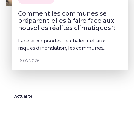
Comment les communes se
préparent-elles à faire face aux
nouvelles réalités climatiques ?
Face aux épisodes de chaleur et aux
risques d’inondation, les communes
doivent repenser leurs espaces publics. À
16.07.2026
Schaerbeek, Deborah Lorenzino mise sur la
végétalisation et la participation cito
Actualité