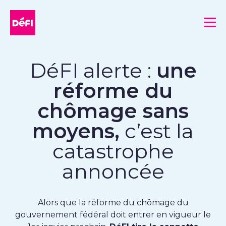
DéFI
Me
DéFI alerte :
une
réforme du
chômage sans
moyens,
c’est la
catastrophe
annoncée
Alors que la réforme du chômage du
gouvernement fédéral doit entrer en vigueur le