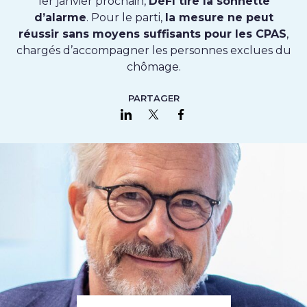
1er janvier prochain,
DéFI tire la sonnette
d’alarme
. Pour le parti,
la mesure ne peut
réussir sans moyens suffisants pour les CPAS
,
chargés d’accompagner les personnes exclues du
chômage.
PARTAGER
Partager sur LinkedIn
Partager sur Twitter
Partager sur Faceboo