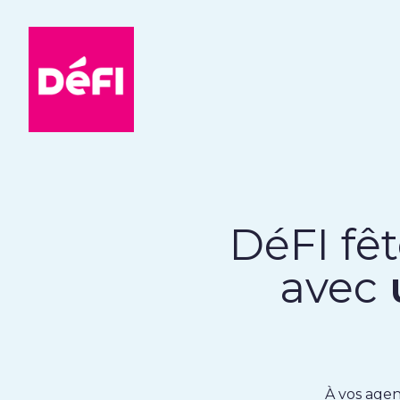
DéFI
DéFI fê
avec
À vos agen