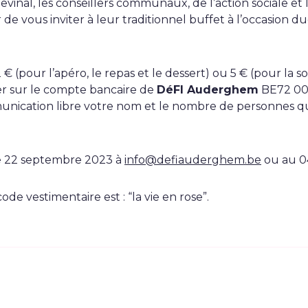
inal, les conseillers communaux, de l’action sociale e
sir de vous inviter à leur traditionnel buffet à l’occasion 
 € (pour l’apéro, le repas et le dessert) ou 5 € (pour la s
er sur le compte bancaire de
DéFI Auderghem
BE72 001
nication libre votre nom et le nombre de personnes qui
le 22 septembre 2023 à
info@defiauderghem.be
ou au 0
de vestimentaire est : “la vie en rose”.