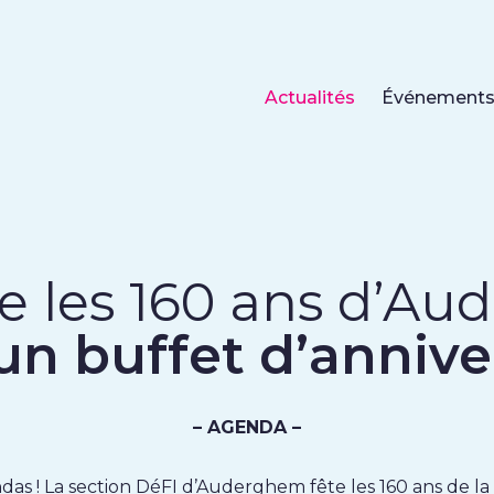
Actualités
Événement
te les 160 ans d’A
un buffet d’annive
– AGENDA –
das ! La section DéFI d’Auderghem fête les 160 ans de