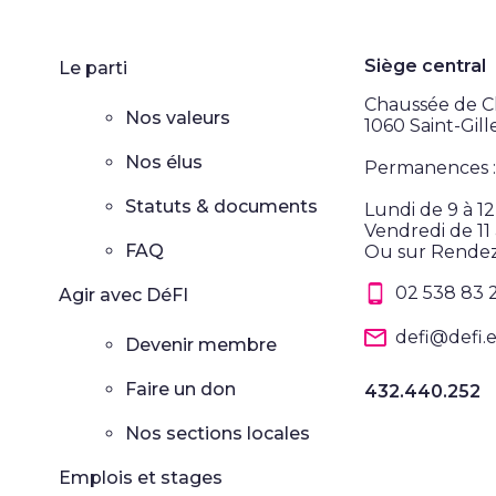
Siège central
Le parti
Chaussée de Ch
Nos valeurs
1060 Saint-Gill
Nos élus
Permanences :
Statuts & documents
Lundi de 9 à 1
Vendredi de 11 
FAQ
Ou sur Rende
02 538 83 
Agir avec DéFI
defi@defi.
Devenir membre
Faire un don
432.440.252
Nos sections locales
Emplois et stages