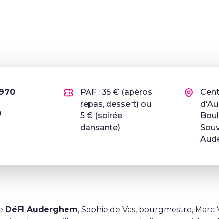
1970
PAF : 35 € (apéros,
Cent
repas, dessert) ou
d'Au
0
5 € (soirée
Boul
dansante)
Souv
Aud
de
DéFI Auderghem
,
Sophie de Vos
, bourgmestre,
Marc