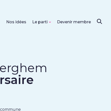
s
Nos idées
Le parti
Devenir membre
uderghem
rsaire
 la commune