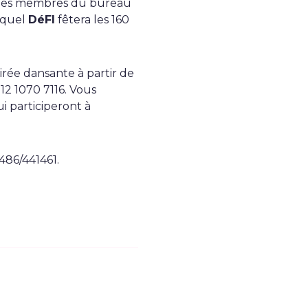
t les membres du bureau
duquel
DéFI
fêtera les 160
oirée dansante à partir de
2 1070 7116. Vous
 participeront à
486/441461.