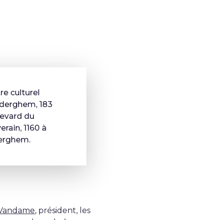
re culturel
derghem, 183
evard du
erain, 1160 à
erghem.
 Vandame
, président, les