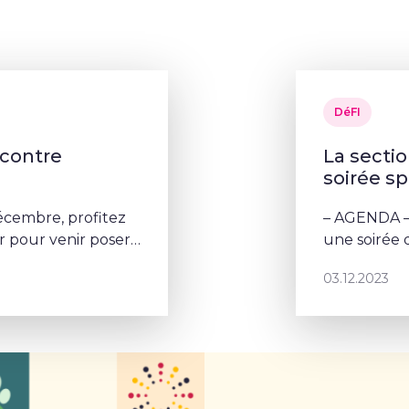
DéFI
ncontre
La secti
soirée sp
cembre, profitez
– AGENDA –
 pour venir poser
une soirée d
03.12.2023