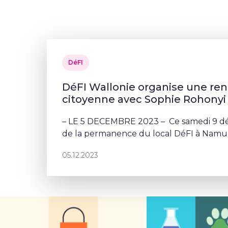
DéFI
DéFI Wallonie organise une re
citoyenne avec Sophie Rohonyi
– LE 5 DECEMBRE 2023 – Ce samedi 9 dé
de la permanence du local DéFI à Namur
vos questions à Sophie Rohonyi.
05.12.2023