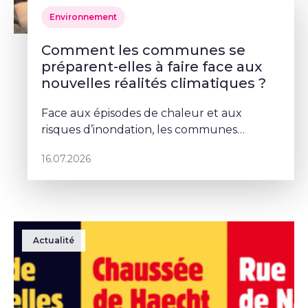
Environnement
Comment les communes se
préparent-elles à faire face aux
nouvelles réalités climatiques ?
Face aux épisodes de chaleur et aux
risques d’inondation, les communes
doivent repenser leurs espaces publics. À
16.07.2026
Schaerbeek, Deborah Lorenzino mise sur la
végétalisation et la participation cito
Actualité