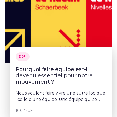
DéFI
Pourquoi faire équipe est-il
devenu essentiel pour notre
mouvement ?
Nous voulons faire vivre une autre logique
: celle d’une équipe. Une équipe qui se
parle, qui se coordonne et qui porte un
16.07.2026
projet commun – Sophie Rohonyi