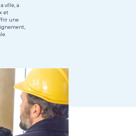
 ville, a
x et
frir une
eignement,
le.
k