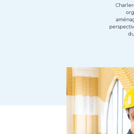
Charlero
org
aménage
perspecti
du