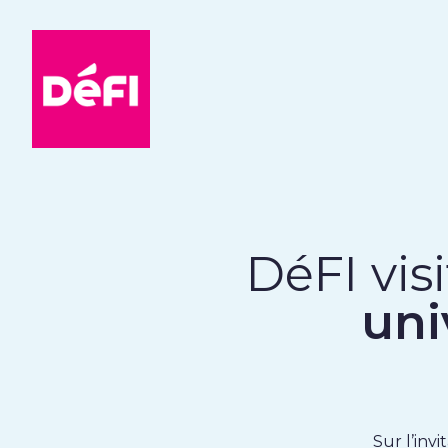
DéFI
DéFI vis
uni
Sur l’inv