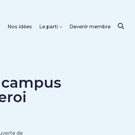
s
Nos idées
Le parti
Devenir membre
u
campus
eroi
Ouverte de