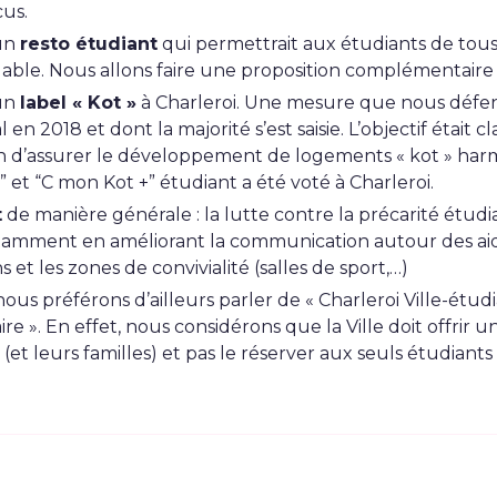
cus.
un
resto étudiant
qui permettrait aux étudiants de tou
dable. Nous allons faire une proposition complémentair
un
label « Kot »
à Charleroi. Une mesure que nous défe
2018 et dont la majorité s’est saisie. L’objectif était 
in d’assurer le développement de logements « kot » h
et “C mon Kot +” étudiant a été voté à Charleroi.
t
de manière générale : la lutte contre la précarité étudia
tamment en améliorant la communication autour des aide
t les zones de convivialité (salles de sport,…)
ous préférons d’ailleurs parler de « Charleroi Ville-étud
ire ». En effet, nous considérons que la Ville doit offrir u
et leurs familles) et pas le réserver aux seuls étudiants 