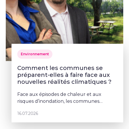
Environnement
Comment les communes se
préparent-elles à faire face aux
nouvelles réalités climatiques ?
Face aux épisodes de chaleur et aux
risques d’inondation, les communes
doivent repenser leurs espaces publics. À
16.07.2026
Schaerbeek, Deborah Lorenzino mise sur la
végétalisation et la participation cito