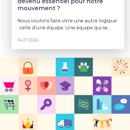
devenu essentiel pour notre
mouvement ?
Nous voulons faire vivre une autre logique
: celle d’une équipe. Une équipe qui se
parle, qui se coordonne et qui porte un
16.07.2026
projet commun – Sophie Rohonyi