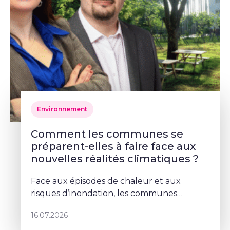
Environnement
Comment les communes se
préparent-elles à faire face aux
nouvelles réalités climatiques ?
Face aux épisodes de chaleur et aux
risques d’inondation, les communes
doivent repenser leurs espaces publics. À
16.07.2026
Schaerbeek, Deborah Lorenzino mise sur la