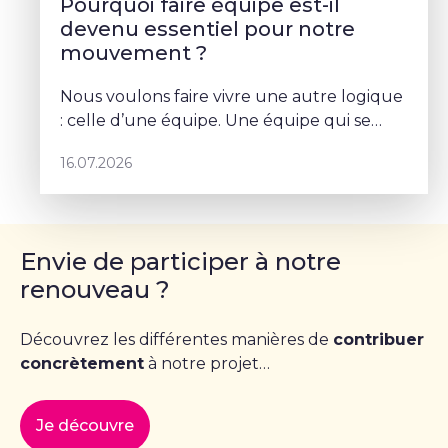
Pourquoi faire équipe est-il
devenu essentiel pour notre
mouvement ?
Nous voulons faire vivre une autre logique
: celle d’une équipe. Une équipe qui se
parle, qui se coordonne et qui porte un
16.07.2026
projet commun – Sophie Rohonyi
Envie de participer à notre
renouveau ?
Découvrez les différentes manières de
contribuer
concrètement
à notre projet…
Je découvre