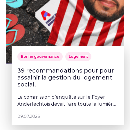
Bonne gouvernance
Logement
39 recommandations pour pour
assainir la gestion du logement
social.
La commission d’enquête sur le Foyer
Anderlechtois devait faire toute la lumière
sur des pratiques qui ont profondément
09.07.2026
abîmé la confiance des Bruxellois dans le
logement social. Mais depuis le