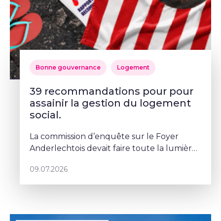
Bonne gouvernance
Logement
39 recommandations pour pour
assainir la gestion du logement
social.
La commission d’enquête sur le Foyer
Anderlechtois devait faire toute la lumière
sur des pratiques qui ont profondément
09.07.2026
abîmé la confiance des Bruxellois dans le
logement social. Mais depuis le