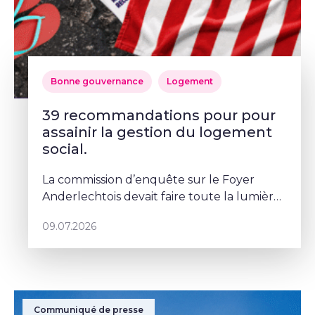
Bonne gouvernance
Logement
39 recommandations pour pour
assainir la gestion du logement
social.
La commission d’enquête sur le Foyer
Anderlechtois devait faire toute la lumière
sur des pratiques qui ont profondément
09.07.2026
abîmé la confiance des Bruxellois dans le
logement social. Mais depuis le
Communiqué de presse