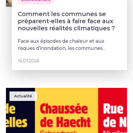
Comment les communes se
préparent-elles à faire face aux
nouvelles réalités climatiques ?
Face aux épisodes de chaleur et aux
risques d’inondation, les communes
doivent repenser leurs espaces publics. À
16.07.2026
Schaerbeek, Deborah Lorenzino mise sur la
végétalisation et la participation cito
Actualité