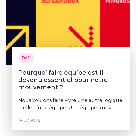
DéFI
Pourquoi faire équipe est-il
devenu essentiel pour notre
mouvement ?
Nous voulons faire vivre une autre logique
: celle d’une équipe. Une équipe qui se
parle, qui se coordonne et qui porte un
16.07.2026
projet commun – Sophie Rohonyi