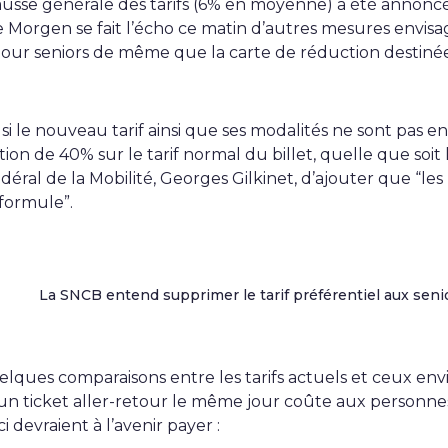
ausse générale des tarifs (6% en moyenne) a été anno
De Morgen se fait l’écho ce matin d’autres mesures envisa
 pour seniors de même que la carte de réduction destinée
 le nouveau tarif ainsi que ses modalités ne sont pas e
tion de 40% sur le tarif normal du billet, quelle que soit
édéral de la Mobilité, Georges Gilkinet, d’ajouter que “le
 formule”.
La SNCB entend supprimer le tarif préférentiel aux senio
uelques comparaisons entre les tarifs actuels et ceux env
’un ticket aller-retour le même jour coûte aux personnes
 devraient à l’avenir payer :