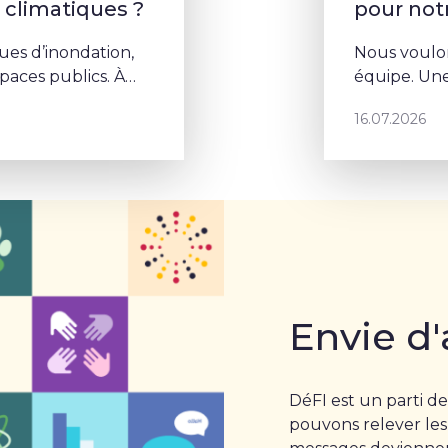
s climatiques ?
pour no
ues d’inondation,
Nous voulon
aces publics. À
équipe. Une
la végétalisation
porte un p
16.07.2026
Envie d'
DéFI est un parti de
pouvons relever les