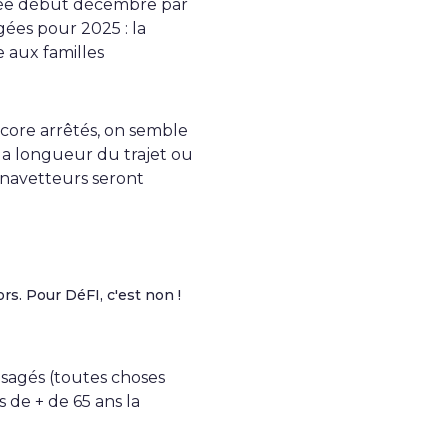
ncée début décembre par
gées pour 2025 : la
 aux familles
ncore arrêtés, on semble
 la longueur du trajet ou
s navetteurs seront
rs. Pour DéFI, c'est non !
isagés (toutes choses
 de + de 65 ans la