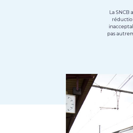
La SNCB an
réductio
inacceptab
pas autreme