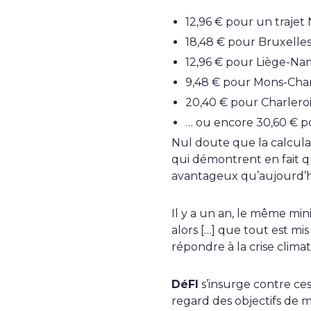
12,96 € pour un traje
18,48 € pour Bruxelle
12,96 € pour Liège-Na
9,48 € pour Mons-Char
20,40 € pour Charlero
… ou encore 30,60 € po
Nul doute que la calculat
qui démontrent en fait que
avantageux qu’aujourd’h
Il y a un an, le même mini
alors […] que tout est mi
répondre à la crise clima
DéFI
s’insurge contre ces
regard des objectifs de m