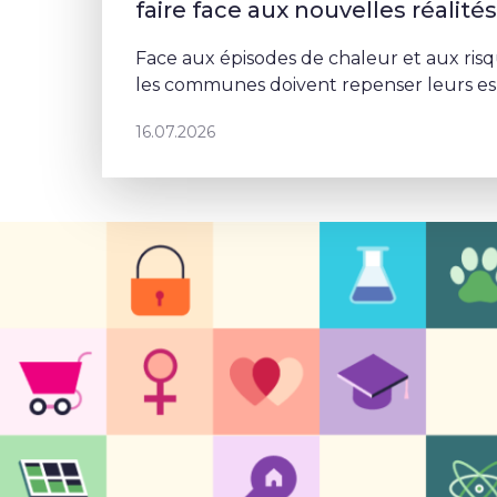
faire face aux nouvelles réalité
Face aux épisodes de chaleur et aux risq
les communes doivent repenser leurs esp
Schaerbeek, Deborah Lorenzino mise sur 
16.07.2026
et la participation cito