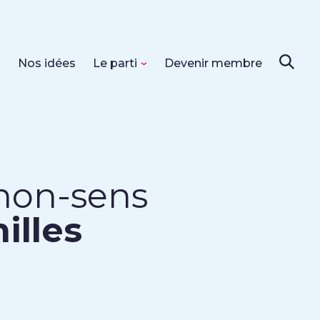
s
Nos idées
Le parti
Devenir membre
 non-sens
illes