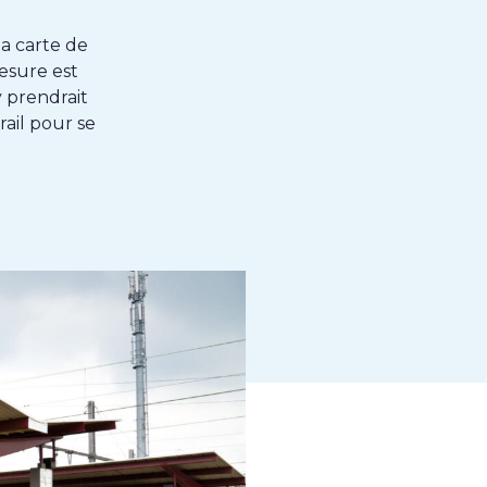
la carte de
esure est
y prendrait
rail pour se
k