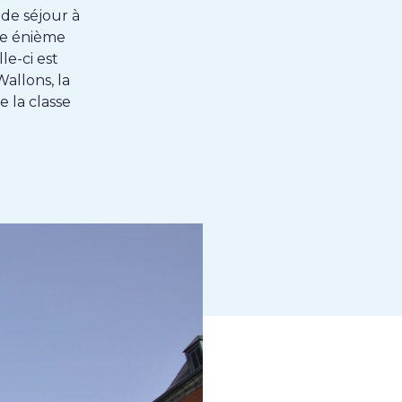
 de séjour à
ne énième
le-ci est
allons, la
e la classe
k