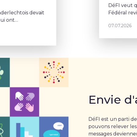
DéFI veut q
derlechtois devait
Fédéral re
qui ont
07.07.2026
uxellois dans le
Envie d'
DéFI est un parti de
pouvons relever les
messages deviennent