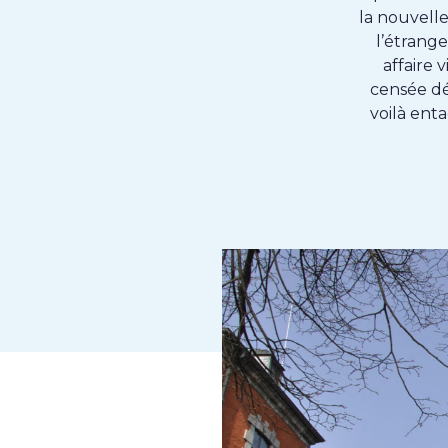
la nouvelle
l’étrang
affaire 
censée dé
voilà enta