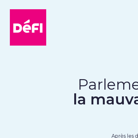
DéFI
Parleme
la mauv
Après les 