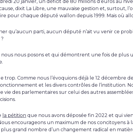
edi 20 janvier, un déficit de 80 millions d’euros au nive
ause, dixit La Libre, une mauvaise gestion et, surtout, l’
re pour chaque député wallon depuis 1999. Mais où all
r qu’aucun parti, aucun député n’ait vu venir ce probl
 ?
 nous nous posons et qui démontrent une fois de plus 
e.
re de trop. Comme nous l’évoquions déjà le 12 décembre d
fonctionnement et les divers contrôles de l’institution. N
 vie des parlementaires sur celui des autres assemblées 
isions.
e
la pétition
que nous avons déposée fin 2022 et qui vien
Nous encourageons un maximum de nos concitoyens à la 
 plus grand nombre d’un changement radical en matièr