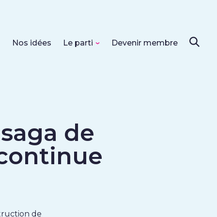
s
Nos idées
Le parti
Devenir membre
 saga de
continue
truction de