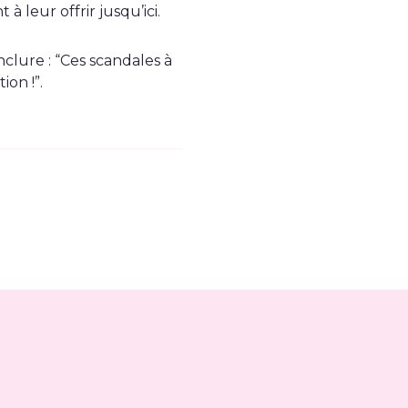
 leur offrir jusqu’ici.
lure : “Ces scandales à
ion !”.