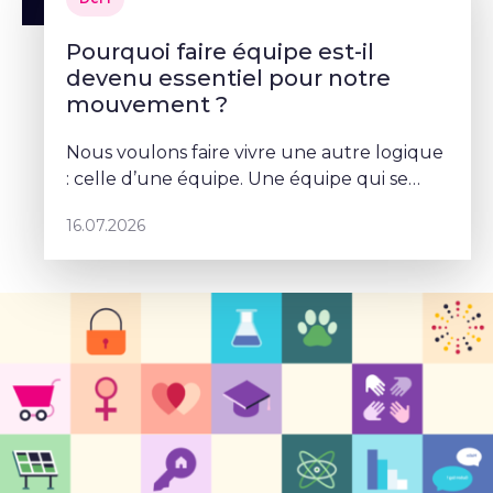
Pourquoi faire équipe est-il
devenu essentiel pour notre
mouvement ?
Nous voulons faire vivre une autre logique
: celle d’une équipe. Une équipe qui se
parle, qui se coordonne et qui porte un
16.07.2026
projet commun – Sophie Rohonyi