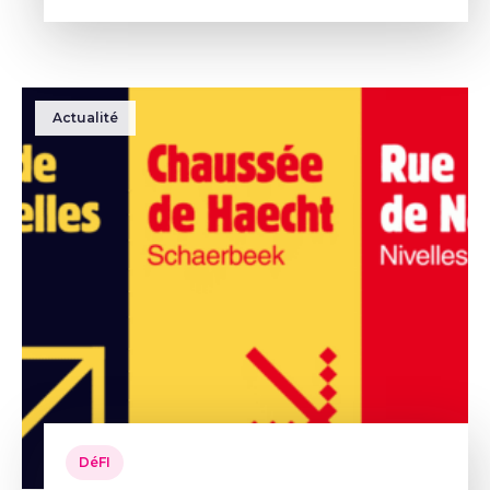
végétalisation et la participation cito
Actualité
DéFI