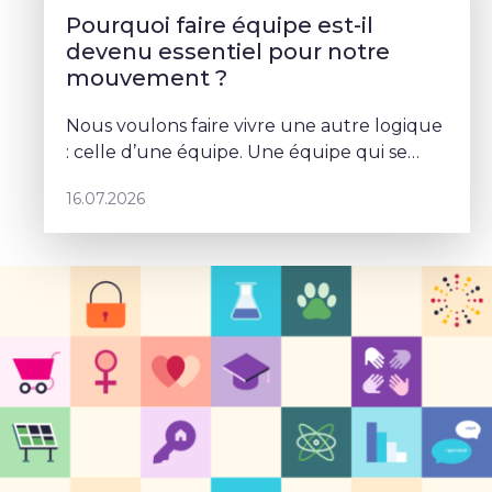
Pourquoi faire équipe est-il
devenu essentiel pour notre
mouvement ?
Nous voulons faire vivre une autre logique
: celle d’une équipe. Une équipe qui se
parle, qui se coordonne et qui porte un
16.07.2026
projet commun – Sophie Rohonyi