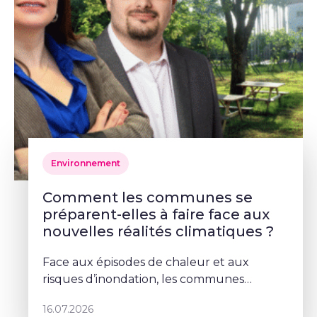
Environnement
Comment les communes se
préparent-elles à faire face aux
nouvelles réalités climatiques ?
Face aux épisodes de chaleur et aux
risques d’inondation, les communes
doivent repenser leurs espaces publics. À
16.07.2026
Schaerbeek, Deborah Lorenzino mise sur la