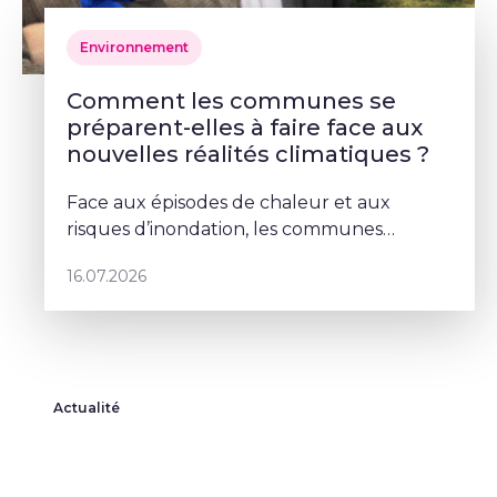
Environnement
Comment les communes se
préparent-elles à faire face aux
nouvelles réalités climatiques ?
Face aux épisodes de chaleur et aux
risques d’inondation, les communes
doivent repenser leurs espaces publics. À
16.07.2026
Schaerbeek, Deborah Lorenzino mise sur la
végétalisation et la participation cito
Actualité