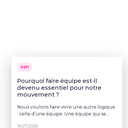
DéFI
Pourquoi faire équipe est-il
devenu essentiel pour notre
mouvement ?
Nous voulons faire vivre une autre logique
: celle d’une équipe. Une équipe qui se
parle, qui se coordonne et qui porte un
16.07.2026
projet commun – Sophie Rohonyi