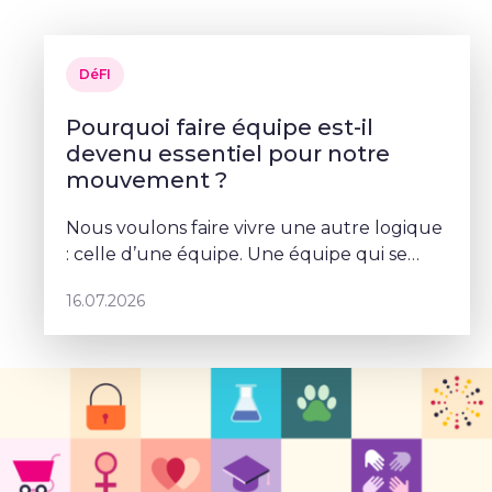
DéFI
Pourquoi faire équipe est-il
devenu essentiel pour notre
mouvement ?
Nous voulons faire vivre une autre logique
: celle d’une équipe. Une équipe qui se
parle, qui se coordonne et qui porte un
16.07.2026
projet commun – Sophie Rohonyi