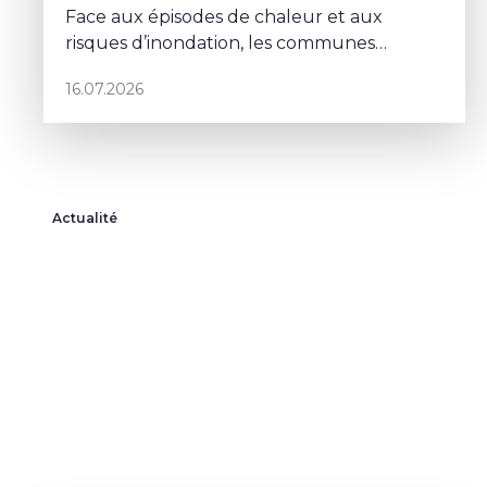
Face aux épisodes de chaleur et aux
risques d’inondation, les communes
doivent repenser leurs espaces publics. À
16.07.2026
Schaerbeek, Deborah Lorenzino mise sur la
végétalisation et la participation cito
Actualité