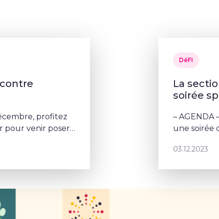
DéFI
ncontre
La secti
soirée sp
cembre, profitez
– AGENDA –
 pour venir poser
une soirée d
03.12.2023