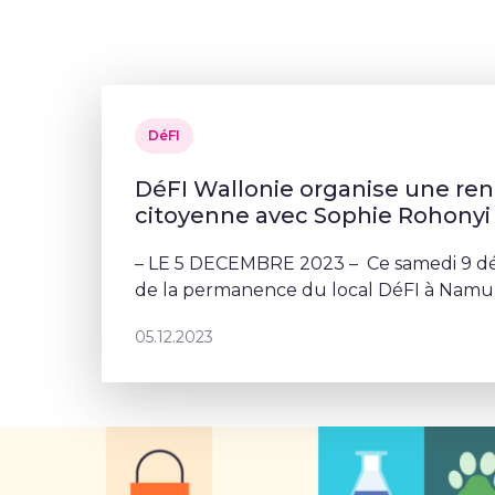
DéFI
DéFI Wallonie organise une re
citoyenne avec Sophie Rohonyi
– LE 5 DECEMBRE 2023 – Ce samedi 9 dé
de la permanence du local DéFI à Namur
vos questions à Sophie Rohonyi.
05.12.2023