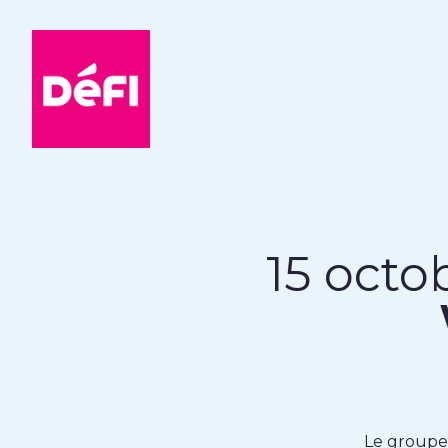
DéFI
15 octob
Le groupe 