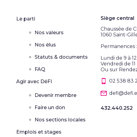
Siège central
Le parti
Chaussée de Ch
Nos valeurs
1060 Saint-Gill
Nos élus
Permanences :
Statuts & documents
Lundi de 9 à 1
Vendredi de 11 
FAQ
Ou sur Rende
02 538 83 
Agir avec DéFI
defi@defi.
Devenir membre
Faire un don
432.440.252
Nos sections locales
Emplois et stages