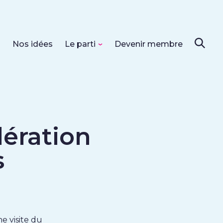
s
Nos idées
Le parti
Devenir membre
ération
s
e visite du